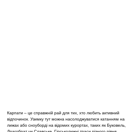
Карпати – це справжній рай для тих, хто любить активний
відпочинок. Узимку тут можна насолоджуватися катанням на
лижах або сноуборді на відомих курортах, таких як Буковель,
Драгобрат чи Славське. Гірськолижні траси різного рівня