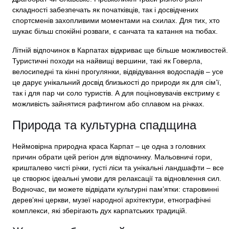
складності забезпечать як початківців, так і досвідчених
спортсменів захопливими моментами на схилах. Для тих, хто
шукає більш спокійні розваги, є санчата та катання на тюбах.
Літній відпочинок в Карпатах відкриває ще більше можливостей.
Туристичні походи на найвищі вершини, такі як Говерла,
велосипедні та кінні прогулянки, відвідування водоспадів – усе
це дарує унікальний досвід близькості до природи як для сім’ї,
так і для пар чи соло туристів. А для поціновувачів екстриму є
можливість зайнятися рафтингом або сплавом на річках.
Природа та культурна спадщина
Неймовірна природна краса Карпат – це одна з головних
причин обрати цей регіон для відпочинку. Мальовничі гори,
кришталево чисті річки, густі ліси та унікальні ландшафти – все
це створює ідеальні умови для релаксації та відновлення сил.
Водночас, ви можете відвідати культурні пам’ятки: старовинні
дерев’яні церкви, музеї народної архітектури, етнографічні
комплекси, які зберігають дух карпатських традицій.