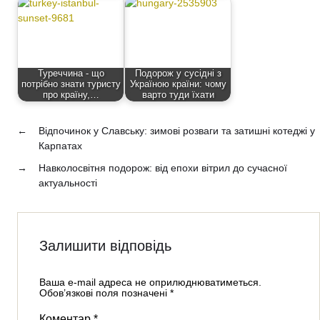
Туреччина - що
Подорож у сусідні з
потрібно знати туристу
Україною країни: чому
про країну,…
варто туди їхати
←
Відпочинок у Славську: зимові розваги та затишні котеджі у
Карпатах
→
Навколосвітня подорож: від епохи вітрил до сучасної
актуальності
Залишити відповідь
Ваша e-mail адреса не оприлюднюватиметься.
Обов’язкові поля позначені
*
Коментар
*