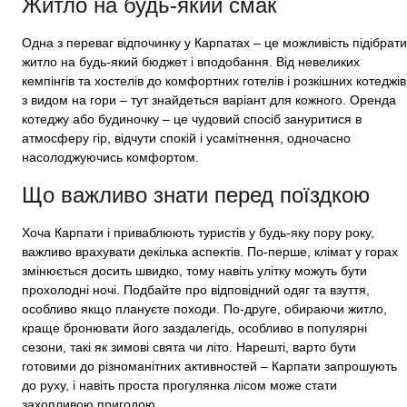
Житло на будь-який смак
Одна з переваг відпочинку у Карпатах – це можливість підібрати
житло на будь-який бюджет і вподобання. Від невеликих
кемпінгів та хостелів до комфортних готелів і розкішних котеджів
з видом на гори – тут знайдеться варіант для кожного. Оренда
котеджу або будиночку – це чудовий спосіб зануритися в
атмосферу гір, відчути спокій і усамітнення, одночасно
насолоджуючись комфортом.
Що важливо знати перед поїздкою
Хоча Карпати і приваблюють туристів у будь-яку пору року,
важливо врахувати декілька аспектів. По-перше, клімат у горах
змінюється досить швидко, тому навіть улітку можуть бути
прохолодні ночі. Подбайте про відповідний одяг та взуття,
особливо якщо плануєте походи. По-друге, обираючи житло,
краще бронювати його заздалегідь, особливо в популярні
сезони, такі як зимові свята чи літо. Нарешті, варто бути
готовими до різноманітних активностей – Карпати запрошують
до руху, і навіть проста прогулянка лісом може стати
захопливою пригодою.