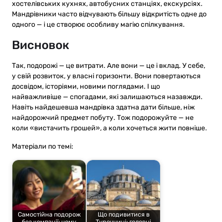
хостелівських кухнях, автобусних станціях, екскурсіях.
Мандрівники часто відчувають більшу відкритість одне до
одного — і це створює особливу магію спілкування.
Висновок
Так, подорожі — це витрати. Але вони — це і вклад. У себе,
у свій розвиток, у власні горизонти. Вони повертаються
досвідом, історіями, новими поглядами. І що
найважливіше — спогадами, які залишаються назавжди.
Навіть найдешевша мандрівка здатна дати більше, ніж
найдорожчий предмет побуту. Тож подорожуйте — не
коли «вистачить грошей», а коли хочеться жити повніше.
Матеріали по темі:
Самостійна подорож
Що подивитися в
без компанії: чому
Туреччині: головні