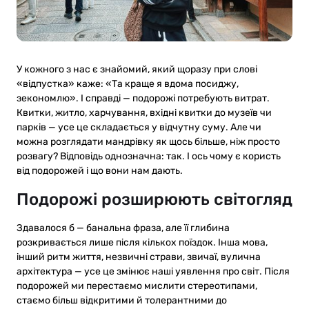
У кожного з нас є знайомий, який щоразу при слові
«відпустка» каже: «Та краще я вдома посиджу,
зекономлю». І справді — подорожі потребують витрат.
Квитки, житло, харчування, вхідні квитки до музеїв чи
парків — усе це складається у відчутну суму. Але чи
можна розглядати мандрівку як щось більше, ніж просто
розвагу? Відповідь однозначна: так. І ось чому є користь
від подорожей і що вони нам дають.
Подорожі розширюють світогляд
Здавалося б — банальна фраза, але її глибина
розкривається лише після кількох поїздок. Інша мова,
інший ритм життя, незвичні страви, звичаї, вулична
архітектура — усе це змінює наші уявлення про світ. Після
подорожей ми перестаємо мислити стереотипами,
стаємо більш відкритими й толерантними до