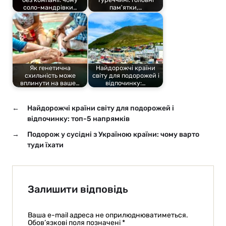
соло-мандрівки…
пам'ятки,…
Як генетична
Найдорожчі країни
схильність може
світу для подорожей і
вплинути на ваше…
відпочинку:…
←
Найдорожчі країни світу для подорожей і
відпочинку: топ-5 напрямків
→
Подорож у сусідні з Україною країни: чому варто
туди їхати
Залишити відповідь
Ваша e-mail адреса не оприлюднюватиметься.
Обов’язкові поля позначені
*