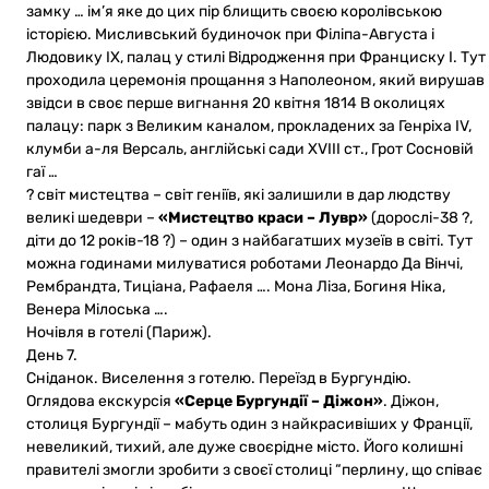
замку … ім’я яке до цих пір блищить своєю королівською
історією. Мисливський будиночок при Філіпа-Августа і
Людовику IX, палац у стилі Відродження при Франциску I. Тут
проходила церемонія прощання з Наполеоном, який вирушав
звідси в своє перше вигнання 20 квітня 1814 В околицях
палацу: парк з Великим каналом, прокладених за Генріха IV,
клумби а-ля Версаль, англійські сади XVIII ст., Грот Сосновій
гаї …
? світ мистецтва – світ геніїв, які залишили в дар людству
великі шедеври –
«Мистецтво краси – Лувр»
(дорослі-38 ?,
діти до 12 років-18 ?) – один з найбагатших музеїв в світі. Тут
можна годинами милуватися роботами Леонардо Да Вінчі,
Рембрандта, Тиціана, Рафаеля …. Мона Ліза, Богиня Ніка,
Венера Мілоська ….
Ночівля в готелі (Париж).
День 7.
Сніданок. Виселення з готелю. Переїзд в Бургундію.
Оглядова екскурсія
«Серце Бургундії – Діжон»
. Діжон,
столиця Бургундії – мабуть один з найкрасивіших у Франції,
невеликий, тихий, але дуже своєрідне місто. Його колишні
правителі змогли зробити з своєї столиці “перлину, що співає