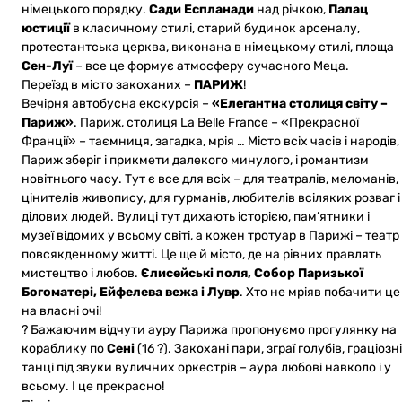
німецького порядку.
Сади Еспланади
над річкою,
Палац
юстиції
в класичному стилі, старий будинок арсеналу,
протестантська церква, виконана в німецькому стилі, площа
Сен-Луї
– все це формує атмосферу сучасного Меца.
Переїзд в місто закоханих –
ПАРИЖ
!
Вечірня автобусна екскурсія –
«Елегантна столиця світу –
Париж»
. Париж, столиця La Belle France – «Прекрасної
Франції» – таємниця, загадка, мрія … Місто всіх часів і народів,
Париж зберіг і прикмети далекого минулого, і романтизм
новітнього часу. Тут є все для всіх – для театралів, меломанів,
цінителів живопису, для гурманів, любителів всіляких розваг і
ділових людей. Вулиці тут дихають історією, пам’ятники і
музеї відомих у всьому світі, а кожен тротуар в Парижі – театр
повсякденному житті. Це ще й місто, де на рівних правлять
мистецтво і любов.
Єлисейські поля, Собор Паризької
Богоматері, Ейфелева вежа і Лувр
. Хто не мріяв побачити це
на власні очі!
? Бажаючим відчути ауру Парижа пропонуємо прогулянку на
кораблику по
Сені
(16 ?). Закохані пари, зграї голубів, граціозні
танці під звуки вуличних оркестрів – аура любові навколо і у
всьому. І це прекрасно!