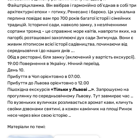
Файштріцкламма. Він ввібрав і гармонійно об’єднав в собі три
архітектурні епохи – готику, Ренесанс і бароко. Ця унікальна
перлина повідає вам про 700 років багатої історії і сімейних
традицій. Історичні сади, навколо замку, з незліченними
сортами троянд – це справжнє море квітів, навпроти яких, на
пагорбі, розташовані захоплюючі дух сади Зигмунда. Вони є
живим літописом всієї історії садівництва, починаючи від
середньовіччя і до наших днів ….
Обід в ресторані, біля замку (включений у вартість екскурсії).
19:00 Повернення в Україну. Нічний переїзд.
День 10.
Прибуття в Чоп орієнтовно в 07:00.
Прибуття до Львова орієнтовно о 12.00
Пішохідна екскурсія
«Тільки у Львові …»
. Запрошуємо на
прогулянку по середньовічному Львову. Тут завмирає час …
По вузеньких вуличках розливається аромат кави, кличуть
своїми дзвонами святині, а кожен камінчик на площі Ринок
несе через віки свою історію …
Матеріали по темі: