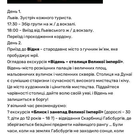
День 1.
Львів. Зустріч кожного туриста.
17:30 – Збір групи на ж / д вокзалі.
18:00 – Виїзд від Львівського ж / д вокзалу.
Переїзд і проходження кордону.
День 2.
Приїзд до
Відня
– стародавнє місто з гучним ім’ям, яке
пробуджує мрії.
Оглядова екскурсія
«Відень – столиця Великої імперії»
.
Відень-місто розкішних палаців і величних площ,
мальовничих вуличок і численних скверів. Столиця на Дунаї
є сумішшю старизни і сучасності, високого мистецтва і кічу.
Це місто художників і цінителів мистецтва. Піддайтеся
чарівності столиці, дайте волю своїй уяві, і Відень не
залишиться в боргу!
У вільний час рекомендуємо:
? екскурсія
«Блиск і занепад Великої Імперії»
(дорослі – 30
?, діти до 12 років – 18 ?) – відвідання Скарбниці Габсбургів, де
зберігаються безцінні предмети найвищого рангу … Були
часи, коли на землях Габсбургів не заходило сонце, коли