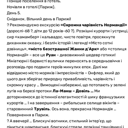
Пізніше поселення в готель.
Ночівля в готелі (Париж).
День 5.
Сніданок. Вільний день в Парижі!
? Рекомендуємо екскурсію
«Скромна чарівність Нормандії»
(дорослі-68 ?, діти до 12 років-60 ?). Розкішні курорти і устриці,
сир «камамбер» і кальвадос, чисте повітря, просякнуте
диханням океану, і безліч історій і легенд! «Місто сотні
дзвіниць»,
«місто безстрашної Жанни д’Арк»
або «столиця
Нормандії» – все це
Руан
– дивовижний шедевр готики!
Мініатюрні і барвисті вулички переносять в середньовіччя і
розповідь про подвиги героїв минулих епох. Далі ми
відвідаємо місто моряків і імпресіоністів – Онфлер, який до
цього дня зберігає природну привабливість, чарівність і
скромну красу … Вимощені набережні, що потопають у зелені
лугів на березі протоки
Ла-Манш – Довіль …
Ми
доторкнемося до істинної елегантності й шику французьких
курортів … І на завершення – рибальське селище вікінгів –
старовинний
Трувіль
. Ось вона, прекрасна Нормандія …
Повернення в Париж.
? А ввечері! … Блискучі вогники, стильний інтер’єр, що
піниться шампанське, блискучі стрази, розкішні танцівниці і