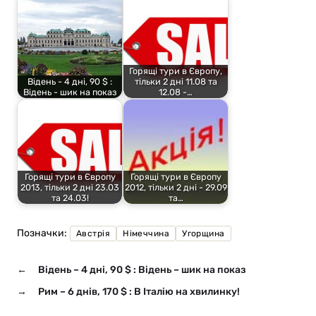
Горящі тури в Європу,
Відень - 4 дні, 90 $ :
тільки 2 дні 11.08 та
Відень - шик на показ
12.08 -…
Горящі тури в Європу
Горящі тури в Європу
2013, тільки 2 дні 23.03
2012, тільки 2 дні - 29.09
та 24.03!
та…
Позначки:
Австрія
Німеччина
Угорщина
←
Відень – 4 дні, 90 $ : Відень – шик на показ
→
Рим – 6 днів, 170 $ : В Італію на хвилинку!