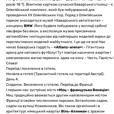
років-18 ?). Візитною карткою сучасної Баварської столиці – є
Олімпійський комплекс, який був побудований для
проведення XX Олімпійських ігор. Поряд з Олімпійським
парком знаходиться музей «баварського автогіганта» –
концерну
BMW
. Його будівля побудована у вигляді срібної
півсфери без вікон, а експозиція музею присвячена
автомобілям і мотоциклам від найперших моделей марки до
перспективних моделей майбутнього. І це ще не все! Нас
чекає Баварська гордість –
«Allianz-arena»
! – Гігантська
арена для світового футболу! Тут повітря насичене азартом і
невгамовним жагою перемоги, адже на кону – Честь, Гідність і
Слава!
Переїзд і поселення в готель.
Ночівля в готелі (Транзитний готель на території Австрії).
День 4.
Сніданок. Виселення з готелю. Переїзд до Франції.
І першим нас зустрічає місто
«Мец – французька Венеція»
.
Мец традиційно вважається другим найзеленішим містом
Франції зі своїми численними парками, Ботанічним садом,
садом на вулиці Кожевников. Він також органічний і в
архітектурі: німецький квартал
Віль-Аллеман
є зразком