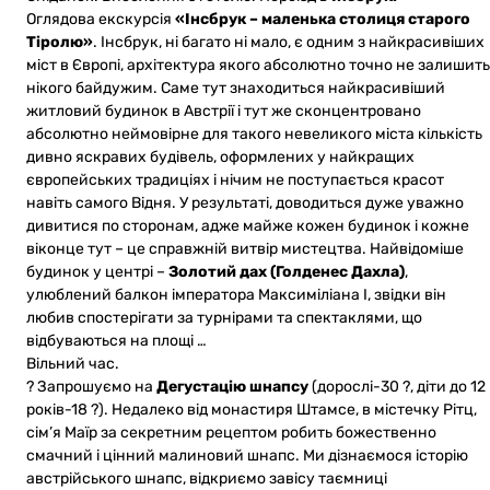
Оглядова екскурсія
«Інсбрук – маленька столиця старого
Тіролю»
. Інсбрук, ні багато ні мало, є одним з найкрасивіших
міст в Європі, архітектура якого абсолютно точно не залишить
нікого байдужим. Саме тут знаходиться найкрасивіший
житловий будинок в Австрії і тут же сконцентровано
абсолютно неймовірне для такого невеликого міста кількість
дивно яскравих будівель, оформлених у найкращих
європейських традиціях і нічим не поступається красот
навіть самого Відня. У результаті, доводиться дуже уважно
дивитися по сторонам, адже майже кожен будинок і кожне
віконце тут – це справжній витвір мистецтва. Найвідоміше
будинок у центрі –
Золотий дах (Голденес Дахла)
,
улюблений балкон імператора Максиміліана I, звідки він
любив спостерігати за турнірами та спектаклями, що
відбуваються на площі …
Вільний час.
? Запрошуємо на
Дегустацію шнапсу
(дорослі-30 ?, діти до 12
років-18 ?). Недалеко від монастиря Штамсе, в містечку Рітц,
сім’я Маїр за секретним рецептом робить божественно
смачний і цінний малиновий шнапс. Ми дізнаємося історію
австрійського шнапс, відкриємо завісу таємниці