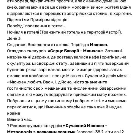
атмосфері, підкріпитися простий, але смачною домашньою
їжею, запиваючи все це свіжим молодим вином, жителі Відня
відправляються в передмістя австрійської столиці, в хорігени.
Підемо і ми Приміром віденців!
Переїзд і поселення в готель.
Ночівля в готелі (Транзитний готель на території Австрії).
День 3.
Сніданок. Виселення з готелю. Переїзд в
Мюнхен
.
Оглядова екскурсія
«Серце Баварії – Мюнхен»
. Затишні,
незрівнянні дворики, де розташувалися кафе і оригінальна
скульптура, ці своєрідні статуї, заввишки з п’ятиповерховий
будинок, річка Ізар і канал, мости і химерні дерева, запах
смажених ковбасок – все це Мюнхен. Сучасний девіз міста –
«Мюнхен любить Вас». І, дійсно, місто знамените
гостинністю своїх мешканців та численними баварськими
святами, які можуть подарувати приїжджим масу вражень.
Побувавши в цьому гостинному і добром місті, ми зможемо
переконатися, що Німеччина зовсім не така вже й нудна
країна
Вільний час.
? Рекомендуємо екскурсію
«Сучасний Мюнхен –
Метрополія з ласкавим серцем»
(дорослі-38 ?, діти до 12