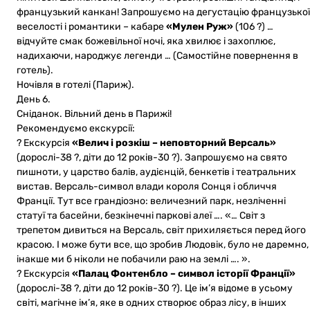
французький канкан! Запрошуємо на дегустацію французької
веселості і романтики – кабаре
«Мулен Руж»
(106 ?) …
відчуйте смак божевільної ночі, яка хвилює і захоплює,
надихаючи, народжує легенди … (Самостійне повернення в
готель).
Ночівля в готелі (Париж).
День 6.
Сніданок. Вільний день в Парижі!
Рекомендуємо екскурсії:
? Екскурсія
«Велич і розкіш – неповторний Версаль»
(дорослі-38 ?, діти до 12 років-30 ?). Запрошуємо на свято
пишноти, у царство балів, аудієнцій, бенкетів і театральних
вистав. Версаль-символ влади короля Сонця і обличчя
Франції. Тут все грандіозно: величезний парк, незліченні
статуї та басейни, безкінечні паркові алеї …. «… Світ з
трепетом дивиться на Версаль, світ прихиляється перед його
красою. І може бути все, що зробив Людовік, було не даремно,
інакше ми б ніколи не побачили раю на землі …. ».
? Екскурсія
«Палац Фонтенбло – символ історії Франції»
(дорослі-38 ?, діти до 12 років-30 ?). Це ім’я відоме в усьому
світі, магічне ім’я, яке в одних створює образ лісу, в інших