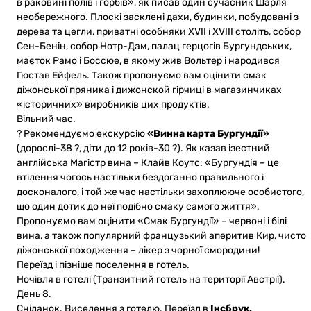
в раковині полів і горбів», як писав один сучасник Шарля
необережного. Плоскі засклені дахи, будинки, побудовані з
дерева та цегли, приватні особняки XVII і XVIII століть, собор
Сен-Бенін, собор Нотр-Дам, палац герцогів Бургундських,
маєток Рамо і Боссюе, в якому жив Вольтер і народився
Гюстав Ейфель. Також пропонуємо вам оцінити смак
діжонської пряника і дижонской гірчиці в магазинчиках
«історичних» виробників цих продуктів.
Вільний час.
? Рекомендуємо екскурсію
«Винна карта Бургундії»
(дорослі-38 ?, діти до 12 років-30 ?). Як казав ізестний
англійська Магістр вина – Клайв Коутс: «Бургундія – це
втілення чогось настільки бездоганно правильного і
досконалого, і той же час настільки захоплююче особистого,
що один дотик до неї подібно смаку самого життя».
Пропонуємо вам оцінити «Смак Бургундії» – червоні і білі
вина, а також популярний французький аперитив Кир, чисто
діжонської походження – лікер з чорної смородини!
Переїзд і пізніше поселення в готель.
Ночівля в готелі (Транзитний готель на території Австрії).
День 8.
Сніданок. Виселення з готелю. Переїзд в
Інсбрук.