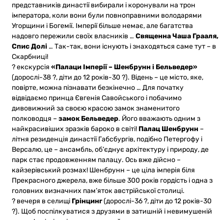
представників династії вибирали і коронували на трон
імператора, коли вони були повноправними володарями
Угорщини і Богемії. Імперії більше немає, але багатства
надовго пережили своїх власників …
Священна Чаша Грааля,
Спис Долі
… Так-так, вони існують і знаходяться саме тут – в
Скарбниці!
? екскурсія
«Палаци Імперії – Шенбрунн і Бельведер»
(дорослі-38 ?, діти до 12 років-30 ?). Відень – це місто, яке,
повірте, можна пізнавати безкінечно … Для початку
відвідаємо принца Євгенія Савойського і побачимо
дивовижний за своєю красою замок знаменитого
полководця –
замок Бельведер
. Його вважають одним з
найкрасивіших зразків бароко в світі!
Палац Шенбрунн
–
літня резиденція династії Габсбургів, подібно Петергофу і
Версалю, це – ансамбль, об’єднує архітектуру і природу, де
парк стає продовженням палацу. Ось вже дійсно –
кайзерівський розмах! Шенбрунн – це ціла імперія біля
Прекрасного джерела, вже більше 300 років гордість і одна з
головних визначних пам’яток австрійської столиці.
? вечеря в селищі
Грінцинг
(дорослі-36 ?, діти до 12 років-30
?). Щоб поспілкуватися з друзями в затишній і невимушеній