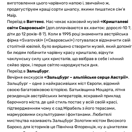
виготовлення цього чарівного напою і, звичайно ж,
продегустіруем кращі сорти шнапсу, якими пишатися сім’я
Маїр.
Переїзд в
Ваттенс
. Нас чекає казковий музей
«Кришталеві
світи Сваровські»
(доп.оплачіваются вх.квиток: дорослі-10 ?,
діти до 12 років-8 ?). Коли в 1995 році знаменита австрійська
фірма «Svarovski» («Сваровські») готувалася відзначити свій
столітній ювілей, було вирішено створити музей, який допоміг
би людям побачити чарівну красу кришталю, відчути
чаклунську силу цих кристалів, що ввібрав в себе і нічний
сяйво зірок, і перше світло народжується дня.
Переїзд в
Зальцбург
.
Вечірня екскурсія
«Зальцбург – альпійське серце Австрії»
.
Зальцбург – одне з найкрасивіших міст Європи, відомий
своєю багатовіковою історією. Батьківщина Моцарта, літня
резиденція австрійських імператорів, яскравий приклад
барочного міста, де цей стиль постає у всій своїй красі,
підтвердженням чому є сад Мірабель з його терасами,
мармуровими скульптурами і фонтанами. Любителі
мистецтва називають Зальцбург Золотим містом Високого
Бароко, для істориків це Північна Флоренція, ну а цінителям