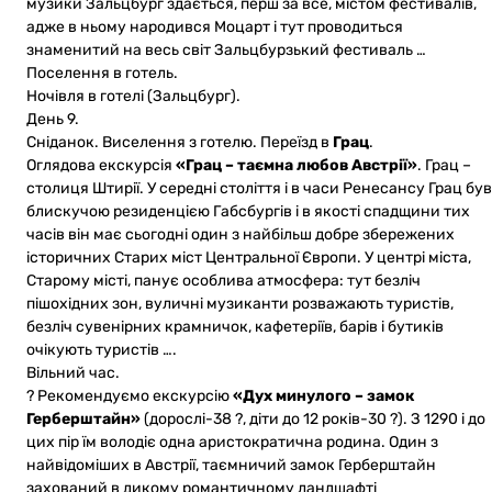
музики Зальцбург здається, перш за все, містом фестивалів,
адже в ньому народився Моцарт і тут проводиться
знаменитий на весь світ Зальцбурзький фестиваль …
Поселення в готель.
Ночівля в готелі (Зальцбург).
День 9.
Сніданок. Виселення з готелю. Переїзд в
Грац
.
Оглядова екскурсія
«Грац – таємна любов Австрії»
. Грац –
столиця Штирії. У середні століття і в часи Ренесансу Грац був
блискучою резиденцією Габсбургів і в якості спадщини тих
часів він має сьогодні один з найбільш добре збережених
історичних Старих міст Центральної Європи. У центрі міста,
Старому місті, панує особлива атмосфера: тут безліч
пішохідних зон, вуличні музиканти розважають туристів,
безліч сувенірних крамничок, кафетеріїв, барів і бутиків
очікують туристів ….
Вільний час.
? Рекомендуємо екскурсію
«Дух минулого – замок
Герберштайн»
(дорослі-38 ?, діти до 12 років-30 ?). З 1290 і до
цих пір їм володіє одна аристократична родина. Один з
найвідоміших в Австрії, таємничий замок Герберштайн
захований в дикому романтичному ландшафті